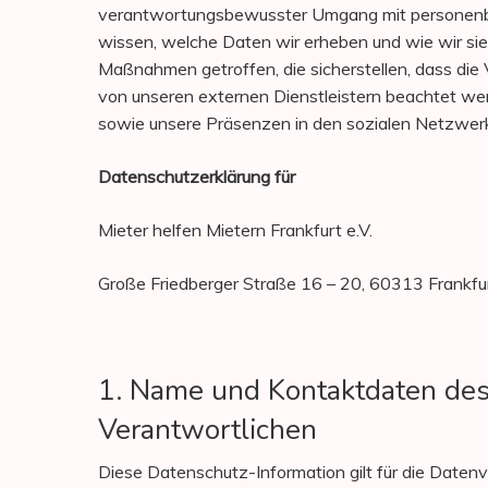
verantwortungsbewusster Umgang mit personenbe
wissen, welche Daten wir erheben und wie wir si
Maßnahmen getroffen, die sicherstellen, dass die
von unseren externen Dienstleistern beachtet wer
sowie unsere Präsenzen in den sozialen Netzwer
Datenschutzerklärung für
Mieter helfen Mietern Frankfurt e.V.
Große Friedberger Straße 16 – 20, 60313 Frankfu
1. Name und Kontaktdaten des 
Verantwortlichen
Hit enter to search or ESC to close
Diese Datenschutz-Information gilt für die Datenv