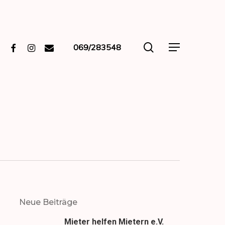
search
Facebook
Instagram
Email
069/283548
Menu
Neue Beiträge
Mieter helfen Mietern e.V.