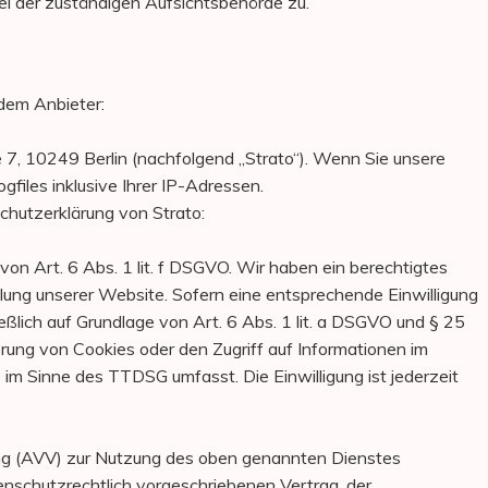
i der zuständigen Aufsichtsbehörde zu.
ndem Anbieter:
 7, 10249 Berlin (nachfolgend „Strato“). Wenn Sie unsere
files inklusive Ihrer IP-Adressen.
hutzerklärung von Strato:
on Art. 6 Abs. 1 lit. f DSGVO. Wir haben ein berechtigtes
llung unserer Website. Sofern eine entsprechende Einwilligung
eßlich auf Grundlage von Art. 6 Abs. 1 lit. a DSGVO und § 25
rung von Cookies oder den Zugriff auf Informationen im
 im Sinne des TTDSG umfasst. Die Einwilligung ist jederzeit
ung (AVV) zur Nutzung des oben genannten Dienstes
enschutzrechtlich vorgeschriebenen Vertrag, der