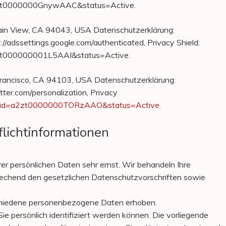
=a2zt0000000GnywAAC&status=Active.
in View, CA 94043, USA Datenschutzerklärung:
s://adssettings.google.com/authenticated, Privacy Shield:
a2zt000000001L5AAI&status=Active.
 Francisco, CA 94103, USA Datenschutzerklärung:
itter.com/personalization, Privacy
ant?id=a2zt0000000TORzAAO&status=Active
.
lichtinformationen
er persönlichen Daten sehr ernst. Wir behandeln Ihre
echend den gesetzlichen Datenschutzvorschriften sowie
chiedene personenbezogene Daten erhoben.
 persönlich identifiziert werden können. Die vorliegende