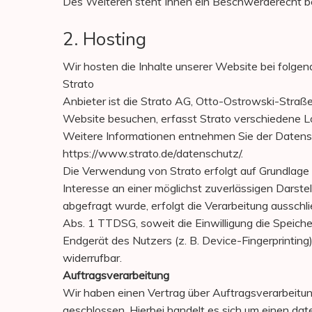
Des Weiteren steht Ihnen ein Beschwerderecht be
2. Hosting
Wir hosten die Inhalte unserer Website bei folge
Strato
Anbieter ist die Strato AG, Otto-Ostrowski-Straße
Website besuchen, erfasst Strato verschiedene Log
Weitere Informationen entnehmen Sie der Datensc
https://www.strato.de/datenschutz/.
Die Verwendung von Strato erfolgt auf Grundlage v
Interesse an einer möglichst zuverlässigen Darste
abgefragt wurde, erfolgt die Verarbeitung ausschli
Abs. 1 TTDSG, soweit die Einwilligung die Speiche
Endgerät des Nutzers (z. B. Device-Fingerprinting)
widerrufbar.
Auftragsverarbeitung
Wir haben einen Vertrag über Auftragsverarbeit
geschlossen. Hierbei handelt es sich um einen dat