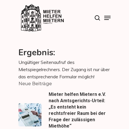
Skip
to
search
Menu
main
Close
content
Menu
Ergebnis:
Ungültiger Seitenaufruf des
Mietspiegelrechners. Der Zugang ist nur über
das entsprechende Formular möglich!
Neue Beiträge
Mieter helfen Mietern e.V.
nach Amtsgerichts-Urteil:
„Es entsteht kein
rechtsfreier Raum bei der
Frage der zulässigen
Miethöhe“