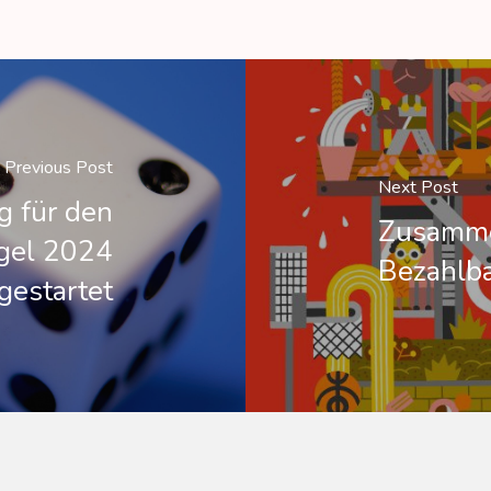
Previous Post
Next Post
g für den
Zusamme
egel 2024
Bezahlba
gestartet