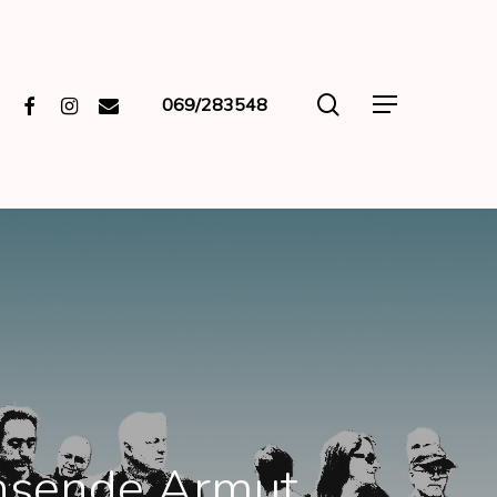
search
Facebook
Instagram
Email
069/283548
Menu
chsende Armut