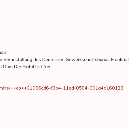
)
hau
Veranstaltung des Deutschen Gewerkschaftsbunds Frankfurt
m Der Eintritt ist frei.
de/termine/++co++01066cd6-f3b4-11ed-8584-001a4a160123