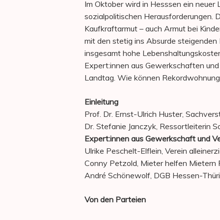
Im Oktober wird in Hesssen ein neuer
sozialpolitischen Herausforderungen. D
Kaufkraftarmut – auch Armut bei Kinder
mit den stetig ins Absurde steigenden
insgesamt hohe Lebenshaltungskoste
Expert:innen aus Gewerkschaften und 
Landtag. Wie können Rekordwohnung
Einleitung
Prof. Dr. Ernst-Ulrich Huster, Sachver
Dr. Stefanie Janczyk, Ressortleiterin Soz
Expert:innen aus Gewerkschaft und V
Ulrike Peschelt-Elflein, Verein alleine
Conny Petzold, Mieter helfen Mietern F
André Schönewolf, DGB Hessen-Thür
Von den Parteien